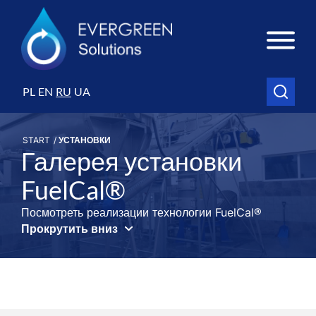
PL
EN
RU
UA
START
/
УСТАНОВКИ
Галерея установки
FuelCal®
Посмотреть реализации технологии FuelCal®
Прокрутить вниз