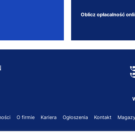
Oblicz opłacalność onl
W
ności
O firmie
Kariera
Ogłoszenia
Kontakt
Magazy