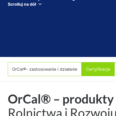
Scrolluj na dół
OrCal®- zastosowanie i działanie
Certyfikacja
OrCal® – produkty
Rolnictwa i Rozwoj