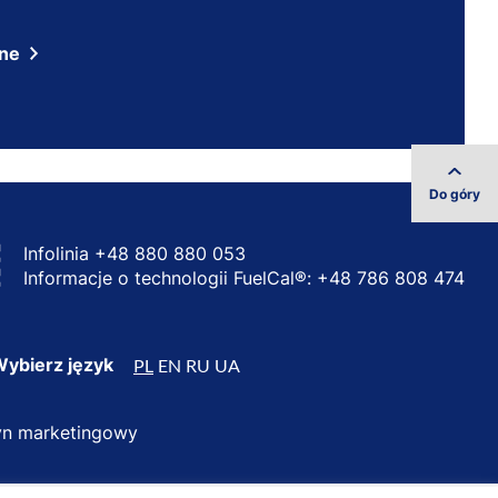
ine
Do góry
Infolinia
+48 880 880 053
Informacje o technologii FuelCal®:
+48 786 808 474
ybierz język
PL
EN
RU
UA
n marketingowy