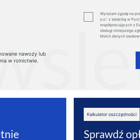
field
empty.
Wyrażam zgodę na prz
o.o.” z siedzibą w Py
współpracujących z Eve
obsługi niniejszego zg
Moich danych osobow
omowane nawozy lub
ia w rolnictwie.
Kalkulator oszczędności
ętnie
Sprawdź opł