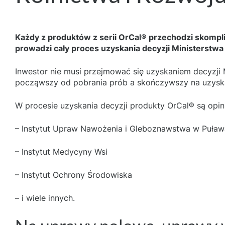
Każdy z produktów z serii OrCal® przechodzi skompli
prowadzi cały proces uzyskania decyzji Ministerstw
Inwestor nie musi przejmować się uzyskaniem decyzji
począwszy od pobrania prób a skończywszy na uzyskan
W procesie uzyskania decyzji produkty OrCal® są opini
– Instytut Upraw Nawożenia i Gleboznawstwa w Puła
– Instytut Medycyny Wsi
– Instytut Ochrony Środowiska
– i wiele innych.