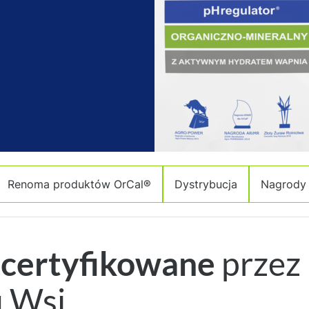
Renoma produktów OrCal®
Dystrybucja
Nagrody 
 certyfikowane
przez
u Wsi