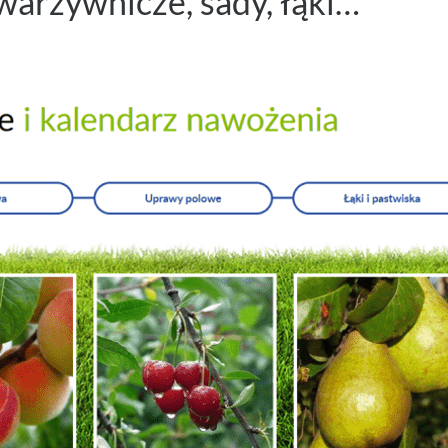
arzywnicze, sady, łąki…