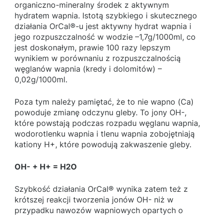
organiczno-mineralny środek z aktywnym
hydratem wapnia. Istotą szybkiego i skutecznego
działania OrCal®-u jest aktywny hydrat wapnia i
jego rozpuszczalność w wodzie –1,7g/1000ml, co
jest doskonałym, prawie 100 razy lepszym
wynikiem w porównaniu z rozpuszczalnością
węglanów wapnia (kredy i dolomitów) –
0,02g/1000ml.
Poza tym należy pamiętać, że to nie wapno (Ca)
powoduje zmianę odczynu gleby. To jony OH-,
które powstają podczas rozpadu węglanu wapnia,
wodorotlenku wapnia i tlenu wapnia zobojętniają
kationy H+, które powodują zakwaszenie gleby.
OH- + H+ = H2O
Szybkość działania OrCal® wynika zatem też z
krótszej reakcji tworzenia jonów OH- niż w
przypadku nawozów wapniowych opartych o