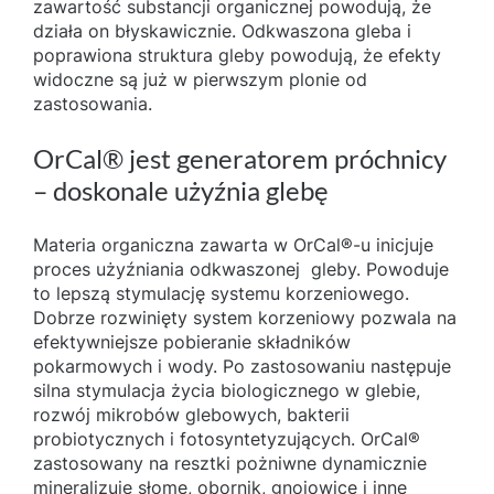
zawartość substancji organicznej powodują, że
działa on błyskawicznie. Odkwaszona gleba i
poprawiona struktura gleby powodują, że efekty
widoczne są już w pierwszym plonie od
zastosowania.
OrCal® jest generatorem próchnicy
– doskonale użyźnia glebę
Materia organiczna zawarta w OrCal®-u inicjuje
proces użyźniania odkwaszonej gleby. Powoduje
to lepszą stymulację systemu korzeniowego.
Dobrze rozwinięty system korzeniowy pozwala na
efektywniejsze pobieranie składników
pokarmowych i wody. Po zastosowaniu następuje
silna stymulacja życia biologicznego w glebie,
rozwój mikrobów glebowych, bakterii
probiotycznych i fotosyntetyzujących. OrCal®
zastosowany na resztki pożniwne dynamicznie
mineralizuje słomę, obornik, gnojowicę i inne