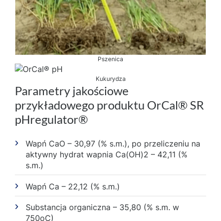
Pszenica
Kukurydza
Parametry jakościowe
przykładowego produktu OrCal® SR
pHregulator®
Wapń CaO – 30,97 (% s.m.), po przeliczeniu na
aktywny hydrat wapnia Ca(OH)2 – 42,11 (%
s.m.)
Wapń Ca – 22,12 (% s.m.)
Substancja organiczna – 35,80 (% s.m. w
750oC)