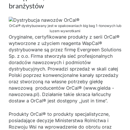
branżystów
OrCal® dystrybuowany jest w opakowaniach big bag 1-tonowych lub
luzem wywrotkami
Oryginalne, certyfikowane produkty z serii OrCal®
wytworzone z użyciem reagenta WapCal®
dystrybuowane są przez firmę Evergreen Solutions
Sp. z o.o. Firma stworzyła sieć profesjonalnych
doradców nawozowych i podmiotów
dystrybucyjnych. Prowadzi sprzedaż w skali całej
Polski poprzez konwencjonalne kanały sprzedaży
oraz stworzoną na własne potrzeby giełdę
nawozową producentów OrCal® (www.gielda -
nawozowa.pl). Działanie takie skraca łańcuchy
dostaw a OrCal® jest dostępny ,,just in time”.
Produkty OrCal® to produkty specjalistyczne,
posiadające decyzje Ministerstwa Rolnictwa i
Rozwoju Wsi na wprowadzenie do obrotu oraz