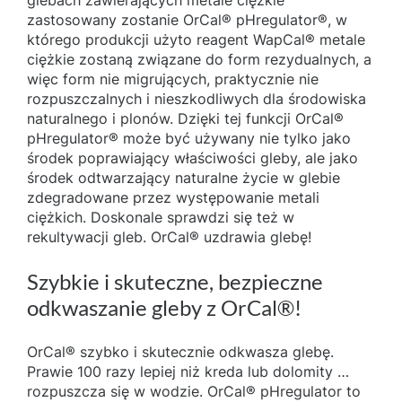
glebach zawierających metale ciężkie
zastosowany zostanie OrCal® pHregulator®, w
którego produkcji użyto reagent WapCal® metale
ciężkie zostaną związane do form rezydualnych, a
więc form nie migrujących, praktycznie nie
rozpuszczalnych i nieszkodliwych dla środowiska
naturalnego i plonów. Dzięki tej funkcji OrCal®
pHregulator® może być używany nie tylko jako
środek poprawiający właściwości gleby, ale jako
środek odtwarzający naturalne życie w glebie
zdegradowane przez występowanie metali
ciężkich. Doskonale sprawdzi się też w
rekultywacji gleb. OrCal® uzdrawia glebę!
Szybkie i skuteczne, bezpieczne
odkwaszanie gleby z OrCal®!
OrCal® szybko i skutecznie odkwasza glebę.
Prawie 100 razy lepiej niż kreda lub dolomity …
rozpuszcza się w wodzie. OrCal® pHregulator to