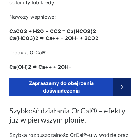
dolomity lub kredę.
Nawozy wapniowe:
CaCO3 + H2O + CO2 = Ca(HCO3)2
Ca(HCO3)2 => Ca++ + 2OH- + 2CO2
Produkt OrCal®:
Ca(OH)2 => Ca++ + 2OH-
Zapraszamy do obejrzenia
doświadczenia
Szybkość działania OrCal® – efekty
już w pierwszym plonie.
Szybka rozpuszczalność OrCal®-u w wodzie oraz