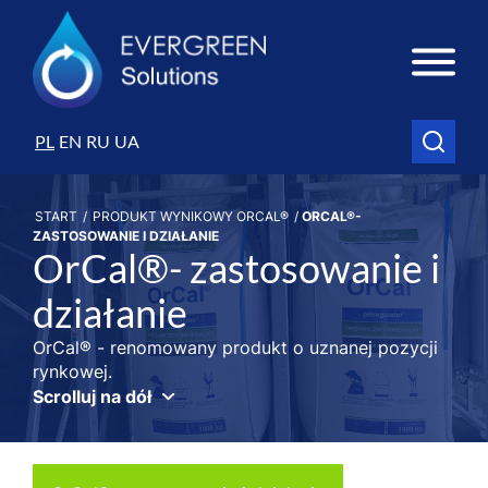
PL
EN
RU
UA
START
/
PRODUKT WYNIKOWY ORCAL®
/
ORCAL®-
ZASTOSOWANIE I DZIAŁANIE
OrCal®- zastosowanie i
działanie
OrCal® - renomowany produkt o uznanej pozycji
rynkowej.
Scrolluj na dół