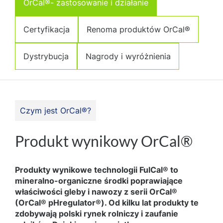
OrCal®- zastosowanie i działanie
Certyfikacja
Renoma produktów OrCal®
Dystrybucja
Nagrody i wyróżnienia
Czym jest OrCal®?
Produkt wynikowy OrCal®
Produkty wynikowe technologii FulCal® to
mineralno-organiczne środki poprawiające
właściwości gleby i nawozy z serii OrCal®
(OrCal® pHregulator®). Od kilku lat produkty te
zdobywają polski rynek rolniczy i zaufanie