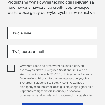
Produktami wynikowymi technologii FuelCal® są
renomowane nawozy lub środki poprawiające
właściwości gleby do wykorzystania w rolnictwie.
Please
Twoje imię
leave
this
field
empty.
Twój adres e-mail
Wyrażam zgodę na przetwarzanie moich danych
osobowych przez „Evergreen Solutions Sp. z o.o.” z
siedzibą w Pyrzycach (74-200), ul. Wojciecha Bartosza
Głowackiego 10 oraz Partnerów współpracujących z
Evergreen Solutions Sp. z o.o. w celu i w zakresie
niezbędnym do realizacji obsługi niniejszego zgłoszenia.
Zapoznałem się z treścią informacji o sposobie
przetwarzania Moich danych osobowych na
tej stronie
.